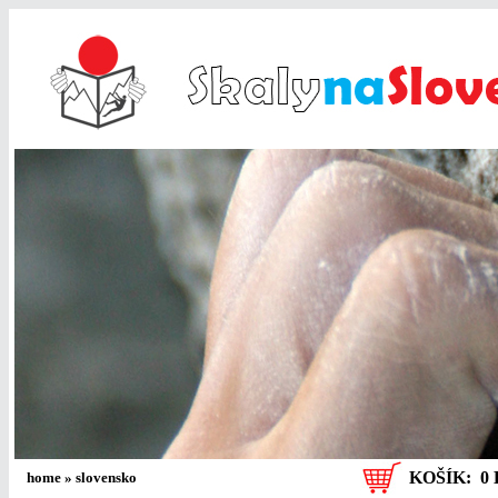
KOŠÍK:
0 
home
»
slovensko