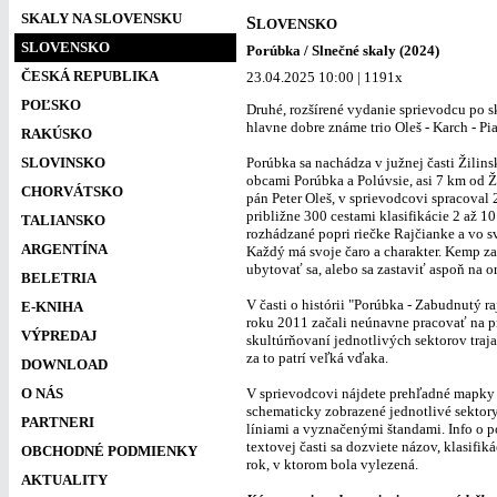
SKALY NA SLOVENSKU
S
LOVENSKO
SLOVENSKO
Porúbka / Slnečné skaly (2024)
ČESKÁ REPUBLIKA
23.04.2025 10:00 | 1191x
POĽSKO
Druhé, rozšírené vydanie sprievodcu po sk
hlavne dobre známe trio Oleš - Karch - P
RAKÚSKO
SLOVINSKO
Porúbka sa nachádza v južnej časti Žilins
obcami Porúbka a Polúvsie, asi 7 km od Ž
CHORVÁTSKO
pán Peter Oleš, v sprievodcovi spracoval 
približne 300 cestami klasifikácie 2 až 1
TALIANSKO
rozhádzané popri riečke Rajčianke a vo
ARGENTÍNA
Každý má svoje čaro a charakter. Kemp z
ubytovať sa, alebo sa zastaviť aspoň na 
BELETRIA
V časti o histórii "Porúbka - Zabudnutý ra
E-KNIHA
roku 2011 začali neúnavne pracovať na p
VÝPREDAJ
skultúrňovaní jednotlivých sektorov traj
za to patrí veľká vďaka.
DOWNLOAD
O NÁS
V sprievodcovi nájdete prehľadné mapky 
schematicky zobrazené jednotlivé sektor
PARTNERI
líniami a vyznačenými štandami. Info o po
textovej časti sa dozviete názov, klasifiká
OBCHODNÉ PODMIENKY
rok, v ktorom bola vylezená.
AKTUALITY