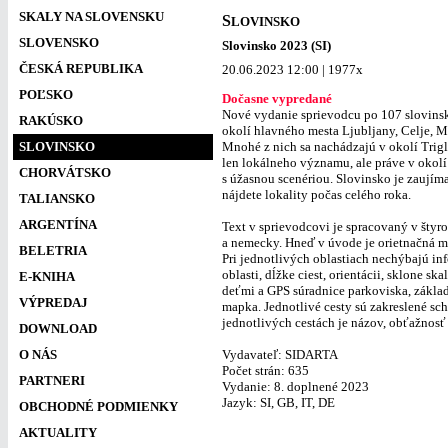
SKALY NA SLOVENSKU
S
LOVINSKO
SLOVENSKO
Slovinsko 2023 (SI)
ČESKÁ REPUBLIKA
20.06.2023 12:00 | 1977x
POĽSKO
Dočasne vypredané
Nové vydanie sprievodcu po 107 slovinsk
RAKÚSKO
okolí hlavného mesta Ljubljany, Celje, M
SLOVINSKO
Mnohé z nich sa nachádzajú v okolí Trigl
len lokálneho významu, ale práve v okolí
CHORVÁTSKO
s úžasnou scenériou. Slovinsko je zaujíma
nájdete lokality počas celého roka.
TALIANSKO
ARGENTÍNA
Text v sprievodcovi je spracovaný v štyro
a nemecky. Hneď v úvode je orietnačná ma
BELETRIA
Pri jednotlivých oblastiach nechýbajú inf
oblasti, dĺžke ciest, orientácii, sklone s
E-KNIHA
deťmi a GPS súradnice parkoviska, základn
VÝPREDAJ
mapka. Jednotlivé cesty sú zakreslené sche
jednotlivých cestách je názov, obťažnosť 
DOWNLOAD
O NÁS
Vydavateľ: SIDARTA
Počet strán: 635
PARTNERI
Vydanie: 8. doplnené 2023
Jazyk: SI, GB, IT, DE
OBCHODNÉ PODMIENKY
AKTUALITY