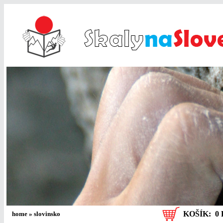
KOŠÍK:
0 
home
»
slovinsko