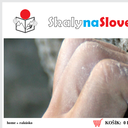
KOŠÍK:
0 
home
»
rakúsko