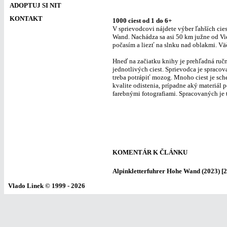
ADOPTUJ SI NIT
KONTAKT
1000 ciest od 1 do 6+
V sprievodcovi nájdete výber ľahších cie
Wand. Nachádza sa asi 50 km južne od Vied
počasím a liezť na slnku nad oblakmi. Vä
Hneď na začiatku knihy je prehľadná ru
jednotlivých ciest. Sprievodca je spraco
treba potrápiť mozog. Mnoho ciest je sche
kvalite odistenia, prípadne aký materiál 
farebnými fotografiami. Spracovaných je t
KOMENTÁR K ČLÁNKU
Alpinkletterfuhrer Hohe Wand (2023)
[2
Vlado Linek
© 1999 - 2026