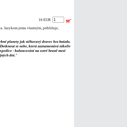
16 EUR
. Jazykom jemu vlastným, približuje,
ebné planety jak stěhovavý dravec bez hnízda.
a Dotknout se nebe, která zaznamenává nikoliv
xpedice - balancování na ostré hraně mezi
ejných dní."