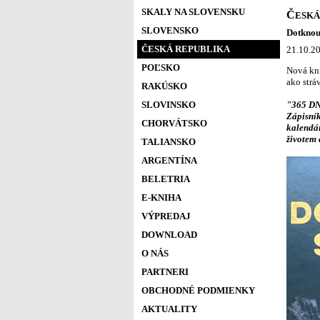
SKALY NA SLOVENSKU
Č
ESKÁ
SLOVENSKO
Dotknou
ČESKÁ REPUBLIKA
21.10.20
POĽSKO
Nová kni
ako strá
RAKÚSKO
SLOVINSKO
"365 DNÍ
Zápisník
CHORVÁTSKO
kalendár
životem 
TALIANSKO
ARGENTÍNA
BELETRIA
E-KNIHA
VÝPREDAJ
DOWNLOAD
O NÁS
PARTNERI
OBCHODNÉ PODMIENKY
AKTUALITY