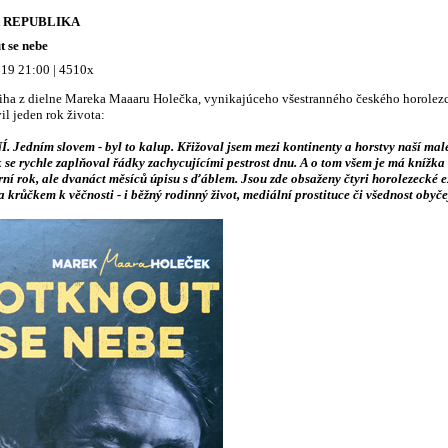
 REPUBLIKA
t se nebe
19 21:00 | 4510x
ha z dielne Mareka Maaaru Holečka, vynikajúceho všestranného českého horolezca
vil jeden rok života:
. Jedním slovem - byl to kalup. Křižoval jsem mezi kontinenty a horstvy naší mal
 se rychle zaplňoval řádky zachycujícími pestrost dnu. A o tom všem je má knížk
ní rok, ale dvanáct měsíc
ů
úpisu s ďáblem. Jsou zde obsaženy čtyri horolezecké e
a kr
ů
čkem k věčnosti - i běžný rodinný život, mediální prostituce či všednost obyč