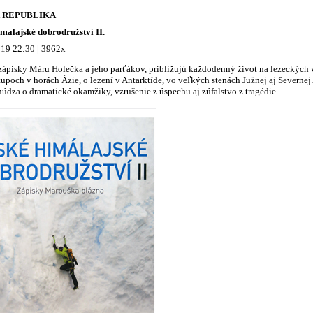
 REPUBLIKA
malajské dobrodružství II.
19 22:30 | 3962x
ápisky Máru Holečka a jeho parťákov, približujú každodenný život na lezeckých v
upoch v horách Ázie, o lezení v Antarktíde, vo veľkých stenách Južnej aj Severnej
údza o dramatické okamžiky, vzrušenie z úspechu aj zúfalstvo z tragédie...