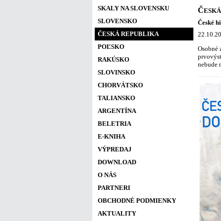
SKALY NA SLOVENSKU
Č
ESKÁ
SLOVENSKO
České hi
ČESKÁ REPUBLIKA
22.10.20
POĽSKO
Osobné z
prvovýst
RAKÚSKO
nebude n
SLOVINSKO
CHORVÁTSKO
TALIANSKO
ARGENTÍNA
BELETRIA
E-KNIHA
VÝPREDAJ
DOWNLOAD
O NÁS
PARTNERI
OBCHODNÉ PODMIENKY
AKTUALITY